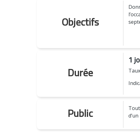
Donn
l’oc
Objectifs
sept
1 j
Durée
Taux
Indic
Public
Tout
d’un